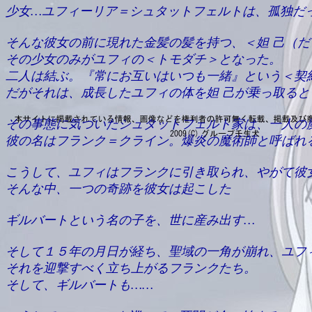
少女…ユフィーリア＝シュタットフェルトは、孤独だ
そんな彼女の前に現れた金髪の髪を持つ、＜妲 己（
その少女のみがユフィの＜トモダチ＞となった。
二人は結ぶ。『常にお互いはいつも一緒』という＜契
だがそれは、成長したユフィの体を妲 己が乗っ取ると
その事態に気づいたシュタットフェルト家は、一人の
彼の名はフランク＝クライン。爆炎の魔術師と呼ばれ
こうして、ユフィはフランクに引き取られ、やがて彼
そんな中、一つの奇跡を彼女は起こした
ギルバートという名の子を、世に産み出す…
そして１５年の月日が経ち、聖域の一角が崩れ、ユフ
それを迎撃すべく立ち上がるフランクたち。
そして、ギルバートも……