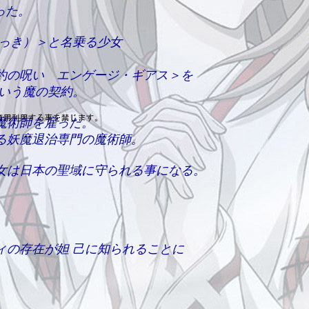
った。
だっき）＞と名乗る少女
約の呪い エンゲージ・ギアス＞を
いう魔の契約。
魔術師を雇った。
る妖魔退治専門の魔術師。
女は日本の聖域に守られる事になる。
ィの存在が
妲 己に
知られることに