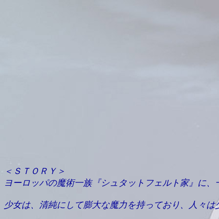
＜ＳＴＯＲＹ＞
ヨーロッパの魔術一族『シュタットフェルト家』に、
少女は、清純にして膨大な魔力を持っており、人々は