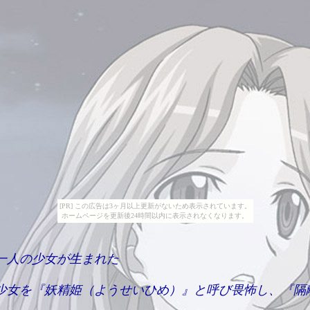
[PR] この広告は3ヶ月以上更新がないため表示されています。
ホームページを更新後24時間以内に表示されなくなります。
一人の少女が生まれた
少女を『妖精姫（ようせいひめ）』と呼び畏怖し、『隔